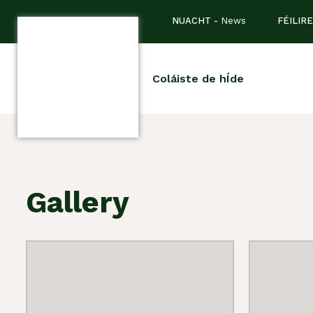
NUACHT -
News
FÉILIRE
Coláiste de hÍde
Gallery