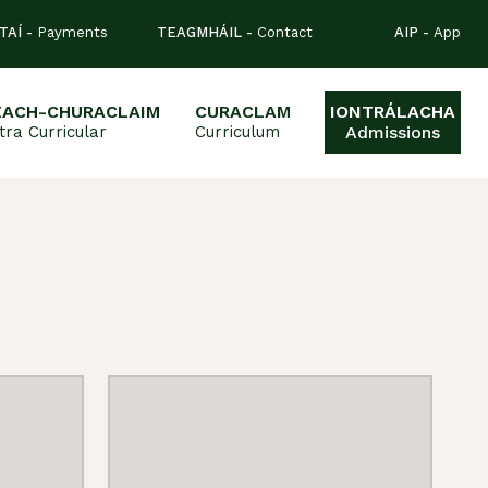
TAÍ -
Payments
TEAGMHÁIL -
Contact
AIP -
App
EACH-CHURACLAIM
CURACLAM
IONTRÁLACHA
tra Curricular
Curriculum
Admissions