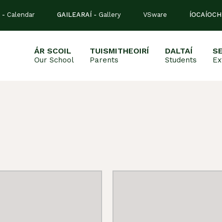
 -
Calendar
GAILEARAÍ -
Gallery
VSware
ÍOCAÍOCH
ÁR SCOIL
TUISMITHEOIRÍ
DALTAÍ
S
Our School
Parents
Students
Ex