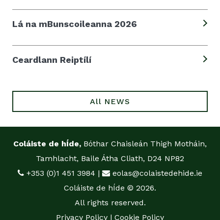
Lá na mBunscoileanna 2026
Ceardlann Reiptílí
All NEWS
Coláiste de hÍde,
Bóthar Chaisleán Thigh Motháin,
Tamhlacht, Baile Átha Cliath, D24 NP82
+353 (0)1 451 3984
|
eolas@colaistedehide.ie
Coláiste de hÍde © 2026.
All rights reserved.
Privacy Policy
|
Cookie Policy