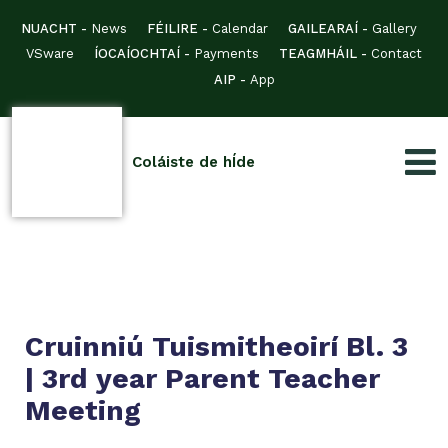
NUACHT -
News
FÉILIRE -
Calendar
GAILEARAÍ -
Gallery
VSware
ÍOCAÍOCHTAÍ -
Payments
TEAGMHÁIL -
Contact
AIP -
App
Coláiste de hÍde
Cruinniú Tuismitheoirí Bl. 3
| 3rd year Parent Teacher
Meeting