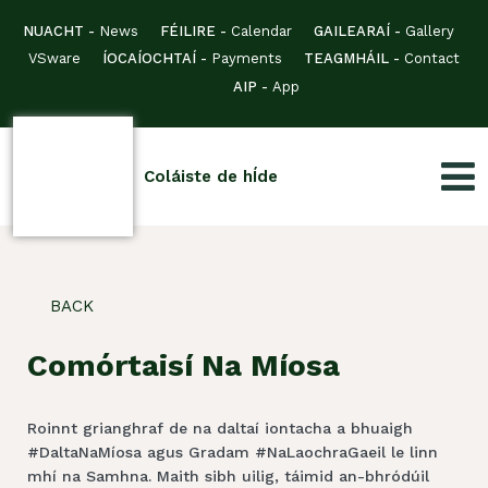
NUACHT -
News
FÉILIRE -
Calendar
GAILEARAÍ -
Gallery
VSware
ÍOCAÍOCHTAÍ -
Payments
TEAGMHÁIL -
Contact
AIP -
App
Coláiste de hÍde
BACK
Comórtaisí Na Míosa
Roinnt grianghraf de na daltaí iontacha a bhuaigh
#DaltaNaMíosa agus Gradam #NaLaochraGaeil le linn
mhí na Samhna. Maith sibh uilig, táimid an-bhródúil