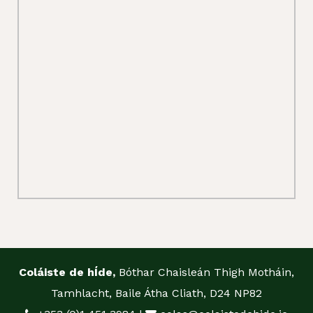
Coláiste de hÍde,
Bóthar Chaisleán Thigh Motháin,
Tamhlacht, Baile Átha Cliath, D24 NP82