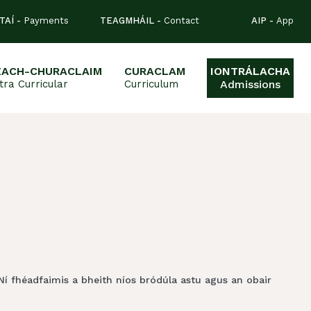
TAÍ -
Payments
TEAGMHÁIL -
Contact
AIP -
App
EACH-CHURACLAIM
CURACLAM
IONTRÁLACHA
tra Curricular
Curriculum
Admissions
 Ní fhéadfaimis a bheith níos bródúla astu agus an obair