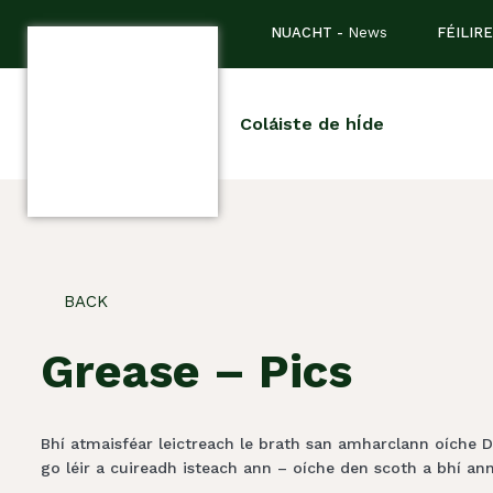
NUACHT -
News
FÉILIRE
Coláiste de hÍde
BACK
Grease – Pics
Bhí atmaisféar leictreach le brath san amharclann oíche Dé
go léir a cuireadh isteach ann – oíche den scoth a bhí an