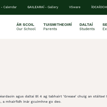
 -
Calendar
GAILEARAÍ -
Gallery
VSware
ÍOCAÍOCH
ÁR SCOIL
TUISMITHEOIRÍ
DALTAÍ
S
Our School
Parents
Students
Ex
ardaoin agus daltaí Bl 4 ag tabhairt ‘Grease’ chuig an stáitse!
n, a mhairfidh inár gcuimhne go deo.