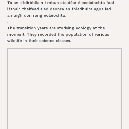
Tá an #idirbhliain i mbun staidéar éiceolaíochta faoi
láthair. thaifead siad daonra an fhiadhúlra agus iad
amuigh don rang eolaíochta.
.
The transition years are studying ecology at the
moment. They recorded the population of various
wildlife in their science classes.