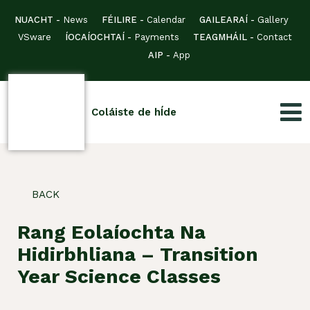
NUACHT -
News
FÉILIRE -
Calendar
GAILEARAÍ -
Gallery
VSware
ÍOCAÍOCHTAÍ -
Payments
TEAGMHÁIL -
Contact
AIP -
App
Coláiste de hÍde
BACK
Rang Eolaíochta Na
Hidirbhliana – Transition
Year Science Classes