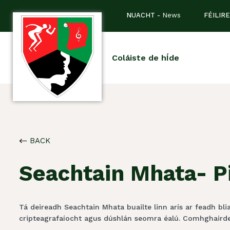
NUACHT -
News
FÉILIRE
Coláiste de hÍde
BACK
Seachtain Mhata- P
Tá deireadh Seachtain Mhata buailte linn arís ar feadh bli
cripteagrafaíocht agus dúshlán seomra éalú. Comhghairdea