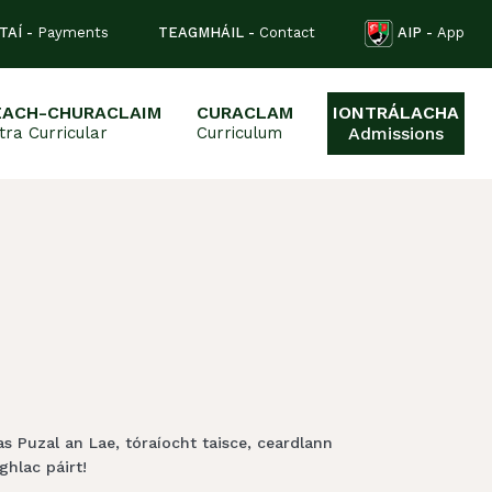
TAÍ -
Payments
TEAGMHÁIL -
Contact
AIP -
App
EACH-CHURACLAIM
CURACLAM
IONTRÁLACHA
tra Curricular
Curriculum
Admissions
s Puzal an Lae, tóraíocht taisce, ceardlann
hlac páirt!