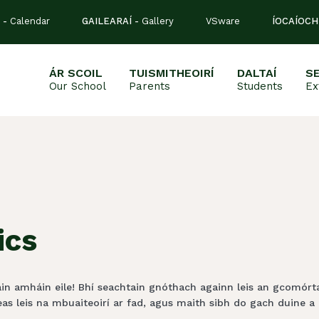
 -
Calendar
GAILEARAÍ -
Gallery
VSware
ÍOCAÍOCH
ÁR SCOIL
TUISMITHEOIRÍ
DALTAÍ
S
Our School
Parents
Students
Ex
ics
ain amháin eile! Bhí seachtain gnóthach againn leis an gcomórta
s leis na mbuaiteoirí ar fad, agus maith sibh do gach duine a g