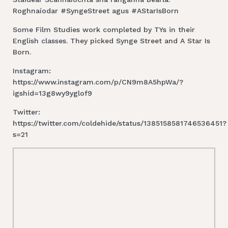
Roghnaíodar #SyngeStreet agus #AStarIsBorn
Some Film Studies work completed by TYs in their
English classes. They picked Synge Street and A Star Is
Born.
Instagram:
https://www.instagram.com/p/CN9m8A5hpWa/?
igshid=13g8wy9yglof9
Twitter:
https://twitter.com/coldehide/status/1385158581746536451?
s=21