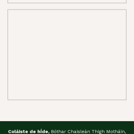
Coláiste de hÍde,
Bóthar Chaisleán Thigh Motháin,