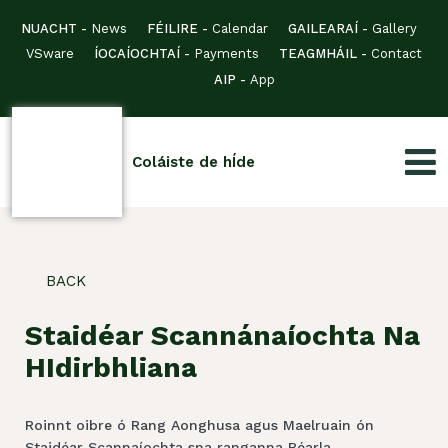
NUACHT -
News
FÉILIRE -
Calendar
GAILEARAÍ -
Gallery
VSware
ÍOCAÍOCHTAÍ -
Payments
TEAGMHÁIL -
Contact
AIP -
App
Coláiste de hÍde
BACK
Staidéar Scannánaíochta Na
HIdirbhliana
Roinnt oibre ó Rang Aonghusa agus Maelruain ón
Staidéar Scannaíochta sna ranganna Béarla.