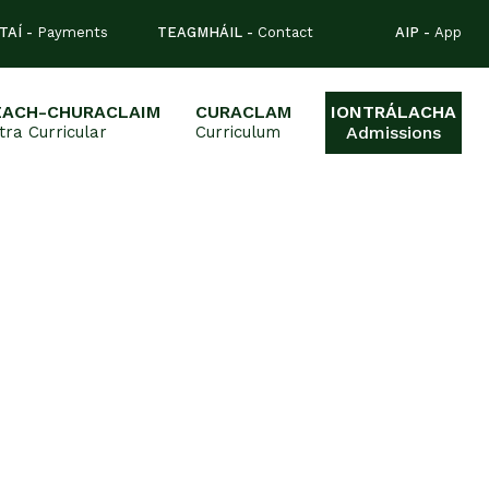
TAÍ -
Payments
TEAGMHÁIL -
Contact
AIP -
App
EACH-CHURACLAIM
CURACLAM
IONTRÁLACHA
tra Curricular
Curriculum
Admissions