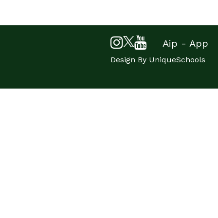
Aip - App
Design By
UniqueSchools