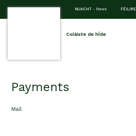
NUACHT -
News
FÉILIRE
Coláiste de hÍde
Payments
Mail