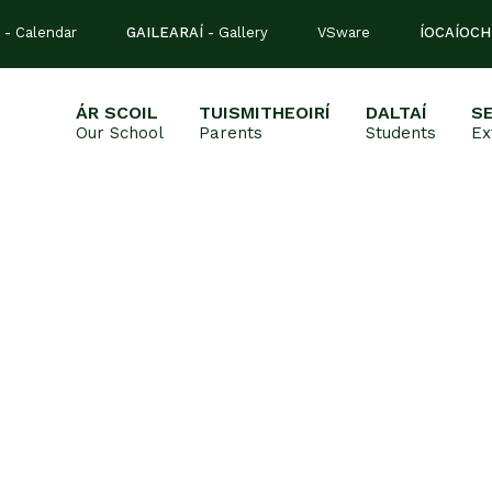
 -
Calendar
GAILEARAÍ -
Gallery
VSware
ÍOCAÍOCH
ÁR SCOIL
TUISMITHEOIRÍ
DALTAÍ
S
Our School
Parents
Students
Ex