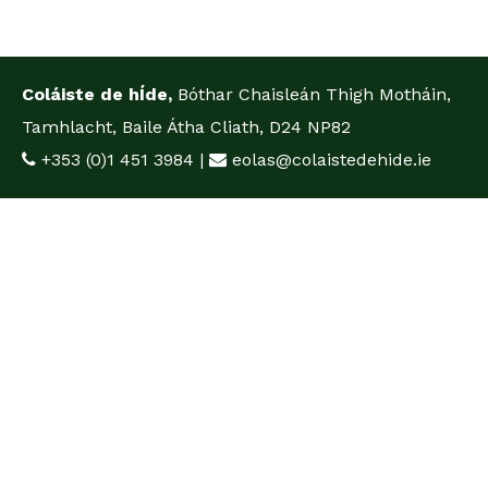
Coláiste de hÍde,
Bóthar Chaisleán Thigh Motháin,
Tamhlacht, Baile Átha Cliath, D24 NP82
+353 (0)1 451 3984
|
eolas@colaistedehide.ie