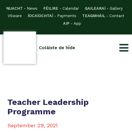
NUACHT -
News
FÉILIRE -
Calendar
GAILEARAÍ -
Gallery
VSware
ÍOCAÍOCHTAÍ -
Payments
TEAGMHÁIL -
Contact
AIP -
App
Coláiste de hÍde
Teacher Leadership
Programme
September 29, 2021