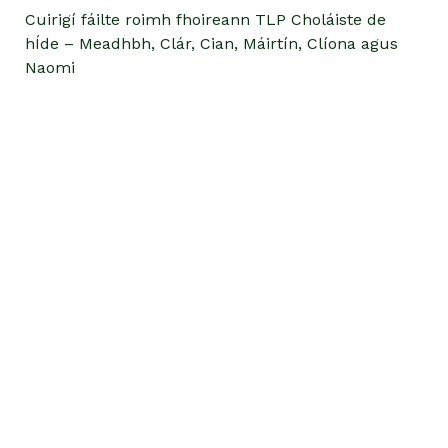
Cuirigí fáilte roimh fhoireann TLP Choláiste de
hÍde – Meadhbh, Clár, Cian, Máirtín, Clíona agus
Naomi