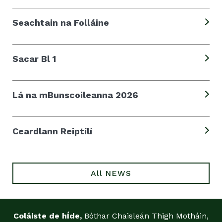
Seachtain na Folláine
Sacar Bl 1
Lá na mBunscoileanna 2026
Ceardlann Reiptílí
All NEWS
Coláiste de hÍde,
Bóthar Chaisleán Thigh Motháin,