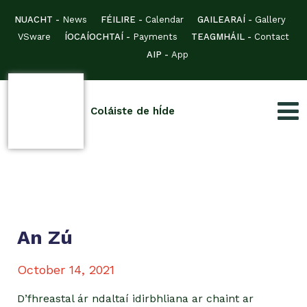
NUACHT -
News
FÉILIRE -
Calendar
GAILEARAÍ -
Gallery
VSware
ÍOCAÍOCHTAÍ -
Payments
TEAGMHÁIL -
Contact
AIP -
App
Coláiste de hÍde
An Zú
October 14, 2021
D’fhreastal ár ndaltaí idirbhliana ar chaint ar