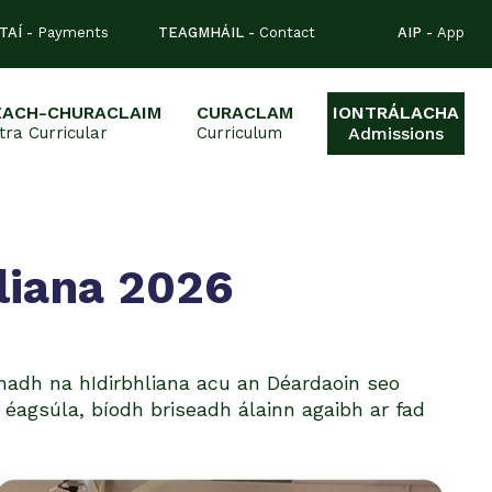
TAÍ -
Payments
TEAGMHÁIL -
Contact
AIP -
App
EACH-CHURACLAIM
CURACLAM
IONTRÁLACHA
tra Curricular
Curriculum
Admissions
liana 2026
nadh na hIdirbhliana acu an Déardaoin seo
í éagsúla, bíodh briseadh álainn agaibh ar fad