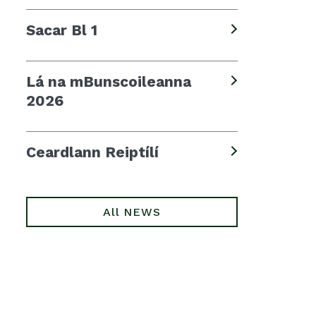
Sacar Bl 1
Lá na mBunscoileanna
2026
Ceardlann Reiptílí
All NEWS