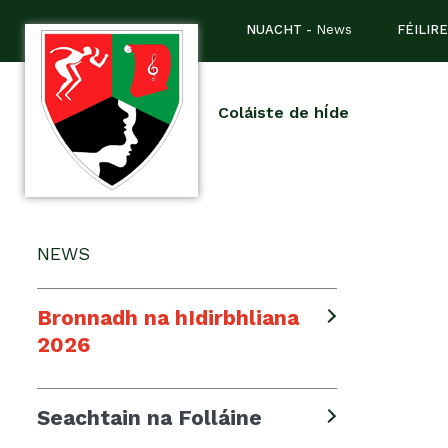
NUACHT -
News
FÉILIRE
Coláiste de hÍde
NEWS
Bronnadh na hIdirbhliana
2026
Seachtain na Folláine