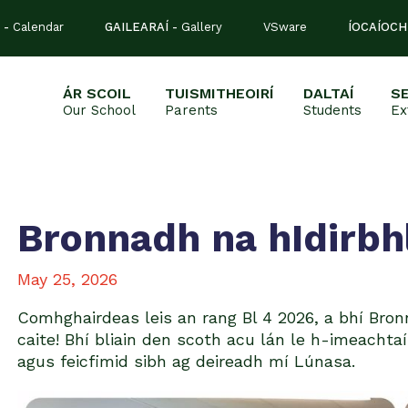
 -
Calendar
GAILEARAÍ -
Gallery
VSware
ÍOCAÍOCH
ÁR SCOIL
TUISMITHEOIRÍ
DALTAÍ
S
Our School
Parents
Students
Ex
Bronnadh na hIdirbh
May 25, 2026
Comhghairdeas leis an rang Bl 4 2026, a bhí Bron
caite! Bhí bliain den scoth acu lán le h-imeachta
agus feicfimid sibh ag deireadh mí Lúnasa.