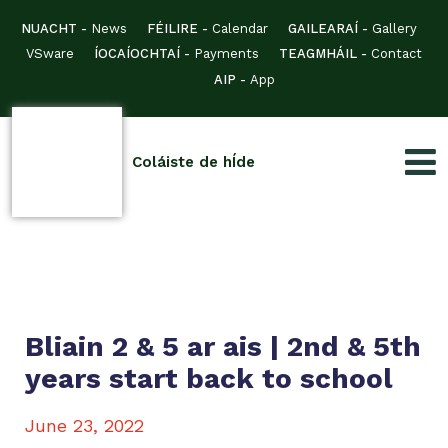
NUACHT -
News
FÉILIRE -
Calendar
GAILEARAÍ -
Gallery
VSware
ÍOCAÍOCHTAÍ -
Payments
TEAGMHÁIL -
Contact
AIP -
App
Coláiste de hÍde
Bliain 2 & 5 ar ais | 2nd & 5th
years start back to school
June 23, 2022