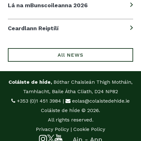
Lá na mBunscoileanna 2026
Ceardlann Reiptílí
All NEWS
Coláiste de hÍde,
Bóthar Chaisleán Thigh Motháin,
Tamhlacht, Baile Átha Cliath, D24 NP82
+353 (0)1 451 3984
|
eolas@colaistedehide.ie
Coláiste de hÍde © 2026.
All rights reserved.
Privacy Policy
|
Cookie Policy
Aip - App