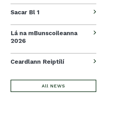
Sacar Bl 1
Lá na mBunscoileanna
2026
Ceardlann Reiptílí
All NEWS