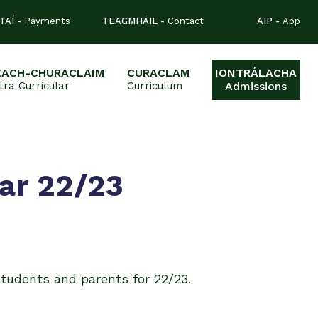
TAÍ -
Payments
TEAGMHÁIL -
Contact
AIP -
App
EACH-CHURACLAIM
CURACLAM
IONTRÁLACHA
tra Curricular
Curriculum
Admissions
dar 22/23
students and parents for 22/23.