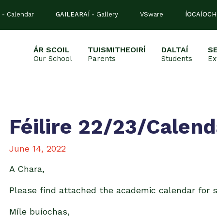
 -
Calendar
GAILEARAÍ -
Gallery
VSware
ÍOCAÍOCH
ÁR SCOIL
TUISMITHEOIRÍ
DALTAÍ
S
Our School
Parents
Students
Ex
Féilire 22/23/Calen
June 14, 2022
A Chara,
Please find attached the academic calendar for 
Míle buíochas,