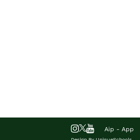
Aip - App
Design By
UniqueSchools