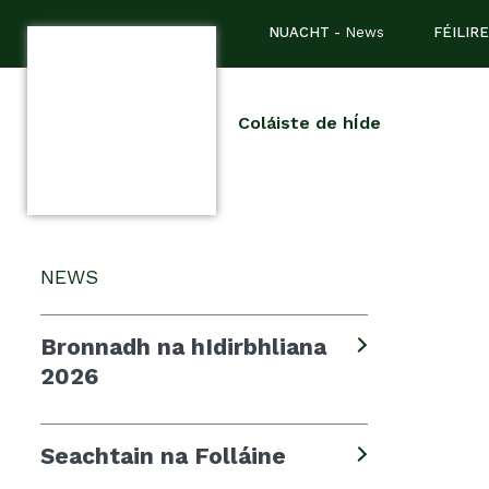
NUACHT -
News
FÉILIRE
Coláiste de hÍde
NEWS
Bronnadh na hIdirbhliana
2026
Seachtain na Folláine