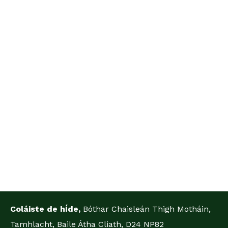
Coláiste de hÍde,
Bóthar Chaisleán Thigh Motháin,
Tamhlacht, Baile Átha Cliath, D24 NP82