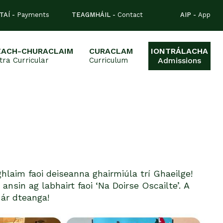
TAÍ -
Payments
TEAGMHÁIL -
Contact
AIP -
App
EACH-CHURACLAIM
CURACLAM
IONTRÁLACHA
tra Curricular
Curriculum
Admissions
oghlaim faoi deiseanna ghairmiúla trí Ghaeilge!
ansin ag labhairt faoi ‘Na Doirse Oscailte’. A
 ár dteanga!