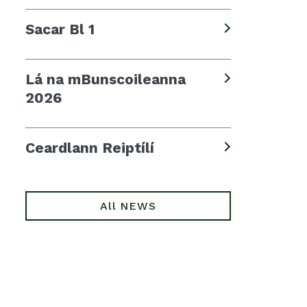
Sacar Bl 1
Lá na mBunscoileanna
2026
Ceardlann Reiptílí
All NEWS