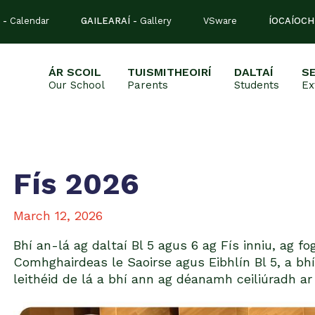
 -
Calendar
GAILEARAÍ -
Gallery
VSware
ÍOCAÍOCH
ÁR SCOIL
TUISMITHEOIRÍ
DALTAÍ
S
Our School
Parents
Students
Ex
Fís 2026
March 12, 2026
Bhí an-lá ag daltaí Bl 5 agus 6 ag Fís inniu, ag f
Comhghairdeas le Saoirse agus Eibhlín Bl 5, a bhí 
leithéid de lá a bhí ann ag déanamh ceiliúradh ar