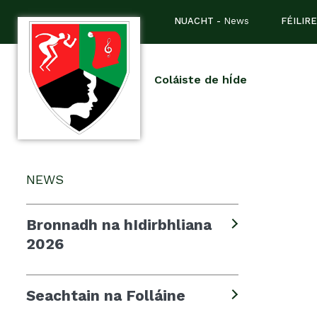
NUACHT -
News
FÉILIRE
Coláiste de hÍde
NEWS
Bronnadh na hIdirbhliana
2026
Seachtain na Folláine