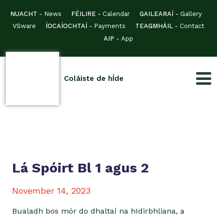
NUACHT -
News
FÉILIRE -
Calendar
GAILEARAÍ -
Gallery
VSware
ÍOCAÍOCHTAÍ -
Payments
TEAGMHÁIL -
Contact
AIP -
App
Coláiste de hÍde
Lá Spóirt Bl 1 agus 2
November 14, 2023
Bualadh bos mór do dhaltaí na hIdirbhliana, a