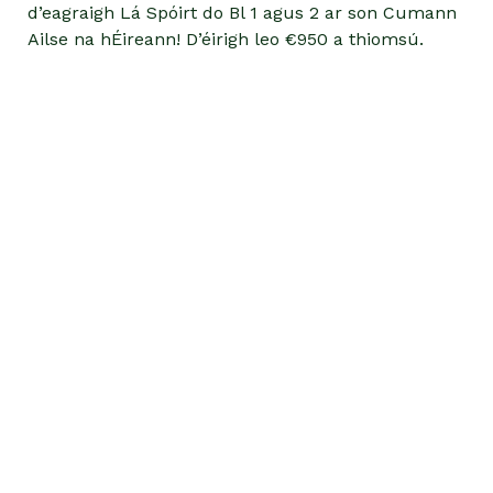
d’eagraigh Lá Spóirt do Bl 1 agus 2 ar son Cumann
Ailse na hÉireann! D’éirigh leo €950 a thiomsú.