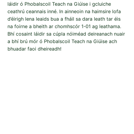
láidir ó Phobalscoil Teach na Giúise i gcluiche
ceathrú ceannais inné. In ainneoin na haimsire lofa
d’éirigh lena leaids bua a fháil sa dara leath tar éis
na foirne a bheith ar chomhscór 1-01 ag leathama.
Bhí cosaint láidir sa cúpla nóiméad deireanach nuair
a bhí brú mór ó Phobalscoil Teach na Giúise ach
bhuadar faoi dheireadh!