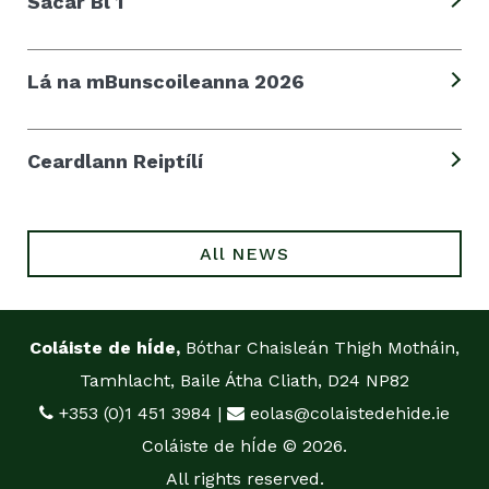
Sacar Bl 1
Lá na mBunscoileanna 2026
Ceardlann Reiptílí
All NEWS
Coláiste de hÍde,
Bóthar Chaisleán Thigh Motháin,
Tamhlacht, Baile Átha Cliath, D24 NP82
+353 (0)1 451 3984
|
eolas@colaistedehide.ie
Coláiste de hÍde © 2026.
All rights reserved.