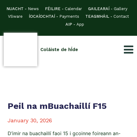
NUACHT -
News
FÉILIRE -
Calendar
GAILEARAÍ -
Gallery
VSware
ÍOCAÍOCHTAÍ -
Payments
TEAGMHÁIL -
Contact
AIP -
App
Coláiste de hÍde
Peil na mBuachaillí F15
January 30, 2026
D’imir na buachaillí faoi 15 i gcoinne foireann an-