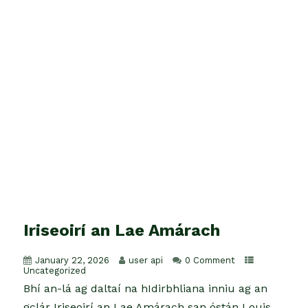
Iriseoirí an Lae Amárach
January 22, 2026
user api
0 Comment
Uncategorized
Bhí an-lá ag daltaí na hIdirbhliana inniu ag an
gclár Iriseoirí an Lae Amárach san óstán Louis