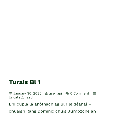
Turais Bl 1
January 30, 2026
user api
0 Comment
Uncategorized
Bhí cúpla lá gnóthach ag Bl 1 le déanaí –
chuaigh Rang Dominic chuig Jumpzone an