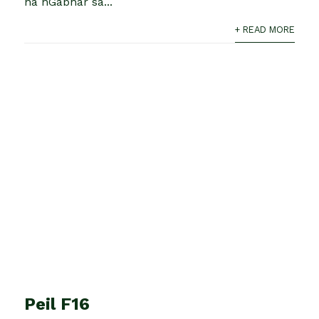
na nGabhar sa...
+ READ MORE
Peil F16