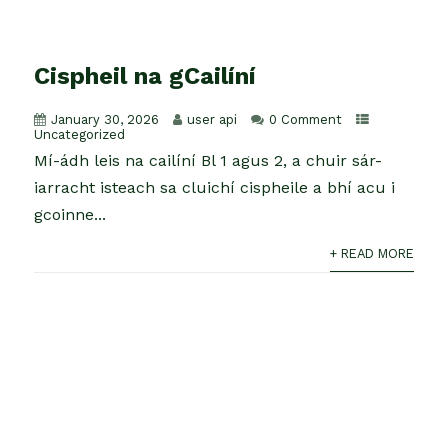
Cispheil na gCailíní
January 30, 2026
user api
0 Comment
Uncategorized
Mí-ádh leis na cailíní Bl 1 agus 2, a chuir sár-
iarracht isteach sa cluichí cispheile a bhí acu i
gcoinne...
+ READ MORE