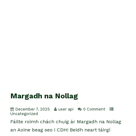
Margadh na Nollag
December 7, 2025
user api
0 Comment
Uncategorized
Fáilte roimh chách chuig ár Margadh na Nollag
an Aoine beag seo i CDH! Beidh neart táirgí