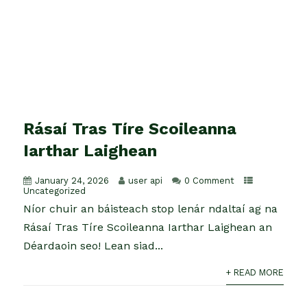
Rásaí Tras Tíre Scoileanna
Iarthar Laighean
January 24, 2026
user api
0 Comment
Uncategorized
Níor chuir an báisteach stop lenár ndaltaí ag na
Rásaí Tras Tíre Scoileanna Iarthar Laighean an
Déardaoin seo! Lean siad...
+ READ MORE