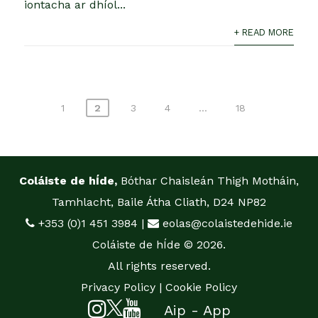
iontacha ar dhíol...
+ READ MORE
Posts
1
2
3
4
…
18
pagination
Coláiste de hÍde,
Bóthar Chaisleán Thigh Motháin,
Tamhlacht, Baile Átha Cliath, D24 NP82
+353 (0)1 451 3984
|
eolas@colaistedehide.ie
Coláiste de hÍde © 2026.
All rights reserved.
Privacy Policy
|
Cookie Policy
Aip - App