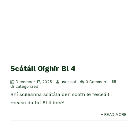
Scátáil Oighir Bl 4
December 17, 2025
user api
0 Comment
Uncategorized
Bhí scileanna scátála den scoth le feiceáil i
measc daltaí Bl 4 inné!
+ READ MORE