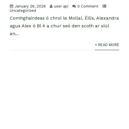
January 26, 2026
user api
0 Comment
Uncategorized
Comhghairdeas ó chroí le Mollaí, Éilís, Alexandra
agus Alex ó Bl 4 a chur seó den scoth ar siúl
an...
+ READ MORE