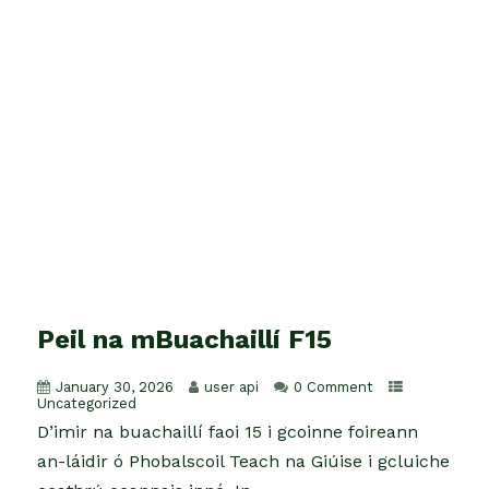
Peil na mBuachaillí F15
January 30, 2026
user api
0 Comment
Uncategorized
D’imir na buachaillí faoi 15 i gcoinne foireann
an-láidir ó Phobalscoil Teach na Giúise i gcluiche