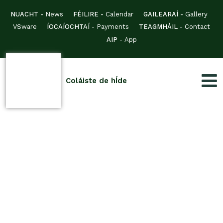
NUACHT -
News
FÉILIRE -
Calendar
GAILEARAÍ -
Gallery
VSware
ÍOCAÍOCHTAÍ -
Payments
TEAGMHÁIL -
Contact
AIP -
App
Coláiste de hÍde