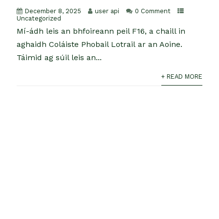
December 8, 2025
user api
0 Comment
Uncategorized
Mí-ádh leis an bhfoireann peil F16, a chaill in
aghaidh Coláiste Phobail Lotrail ar an Aoine.
Táimid ag súil leis an...
+ READ MORE