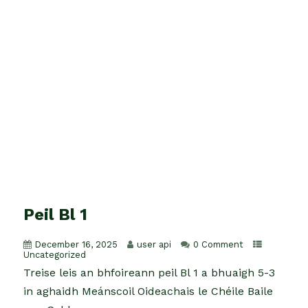
Peil Bl 1
December 16, 2025
user api
0 Comment
Uncategorized
Treise leis an bhfoireann peil Bl 1 a bhuaigh 5-3
in aghaidh Meánscoil Oideachais le Chéile Baile