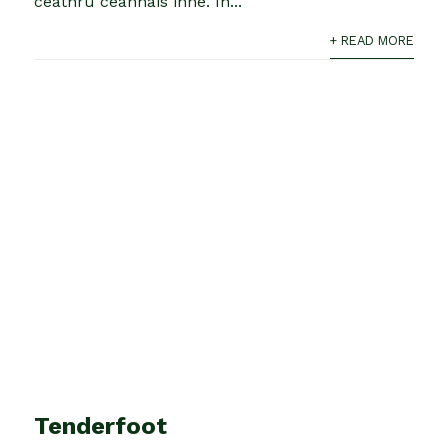
ceathrú ceannais inné. In...
+ READ MORE
Tenderfoot