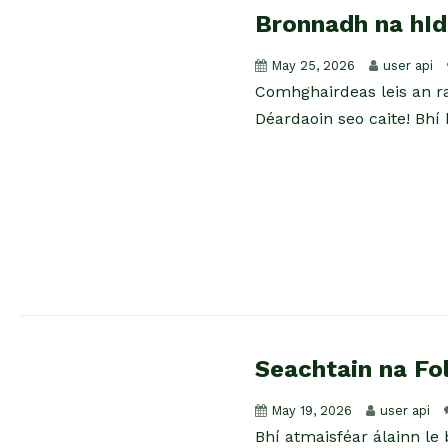
Bronnadh na hId
May 25, 2026
user api
Comhghairdeas leis an ra
Déardaoin seo caite! Bhí b
Seachtain na Fol
May 19, 2026
user api
Bhí atmaisféar álainn le 