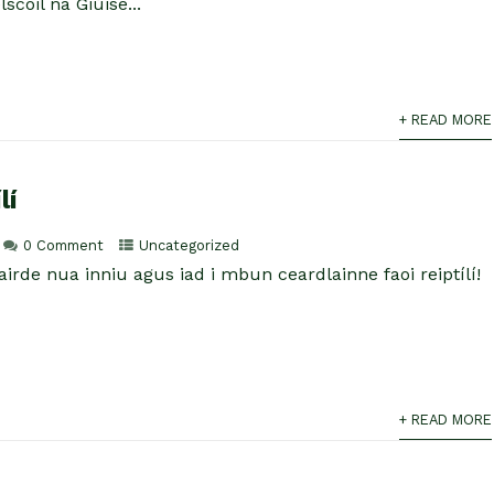
coil na Giúise...
+ READ MORE
lí
0 Comment
Uncategorized
cairde nua inniu agus iad i mbun ceardlainne faoi reiptílí!
+ READ MORE