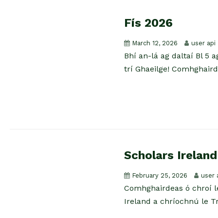
Fís 2026
March 12, 2026
user api
Bhí an-lá ag daltaí Bl 5 
trí Ghaeilge! Comhghairde
Scholars Ireland
February 25, 2026
user 
Comhghairdeas ó chroí le
Ireland a chríochnú le Tr