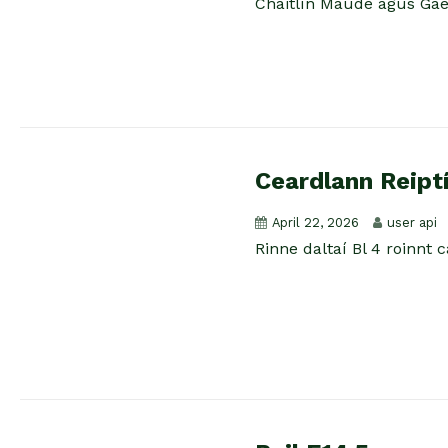
Chaitlín Maude agus Gaels
Ceardlann Reiptí
April 22, 2026
user api
Rinne daltaí Bl 4 roinnt 