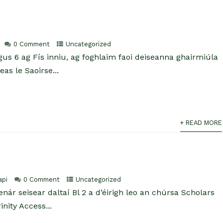
0 Comment
Uncategorized
agus 6 ag Fís inniu, ag foghlaim faoi deiseanna ghairmiúla
as le Saoirse...
+ READ MORE
api
0 Comment
Uncategorized
nár seisear daltaí Bl 2 a d’éirigh leo an chúrsa Scholars
inity Access...