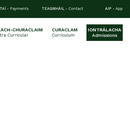
TAÍ -
Payments
TEAGMHÁIL -
Contact
AIP -
App
EACH-CHURACLAIM
CURACLAM
IONTRÁLACHA
tra Curricular
Curriculum
Admissions