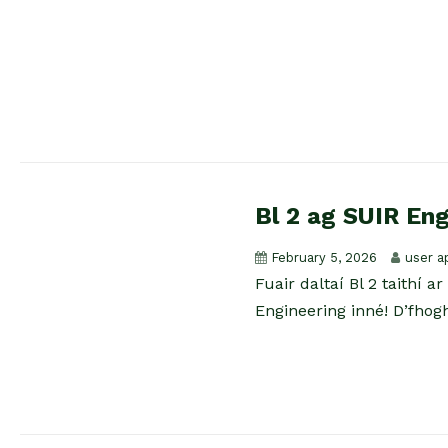
Bl 2 ag SUIR En
February 5, 2026
user a
Fuair daltaí Bl 2 taithí a
Engineering inné! D’fhogh