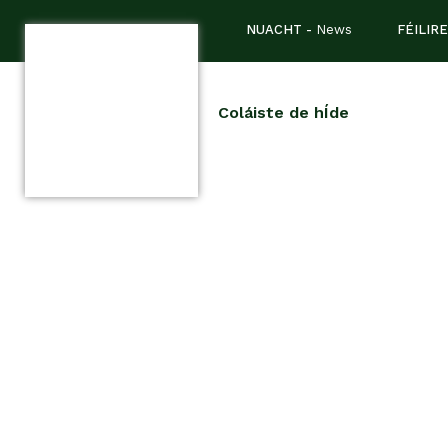
NUACHT -
News
FÉILIRE
Coláiste de hÍde