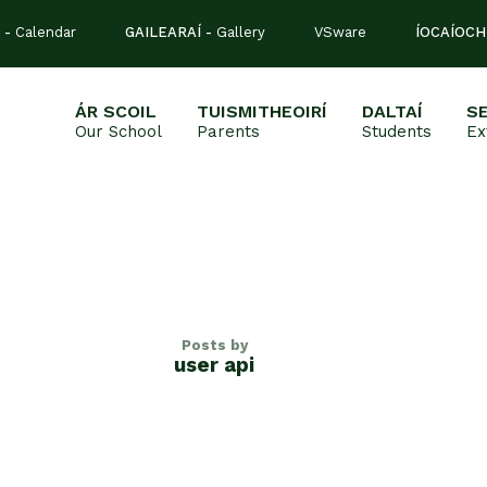
 -
Calendar
GAILEARAÍ -
Gallery
VSware
ÍOCAÍOCH
ÁR SCOIL
TUISMITHEOIRÍ
DALTAÍ
S
Our School
Parents
Students
Ex
Posts by
user api