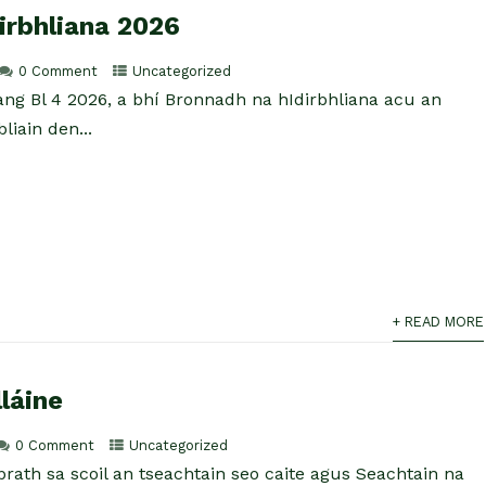
irbhliana 2026
0 Comment
Uncategorized
ng Bl 4 2026, a bhí Bronnadh na hIdirbhliana acu an
liain den...
+ READ MORE
láine
0 Comment
Uncategorized
brath sa scoil an tseachtain seo caite agus Seachtain na