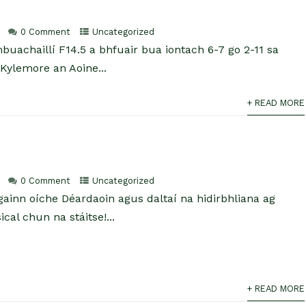
0 Comment
Uncategorized
uachaillí F14.5 a bhfuair bua iontach 6-7 go 2-11 sa
 Kylemore an Aoine...
+ READ MORE
0 Comment
Uncategorized
againn oíche Déardaoin agus daltaí na hidirbhliana ag
cal chun na stáitse!...
+ READ MORE