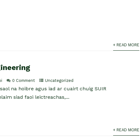
+ READ MORE
gineering
pi
0 Comment
Uncategorized
r saol na hoibre agus iad ar cuairt chuig SUIR
laim siad faoi leictreachas,...
+ READ MORE