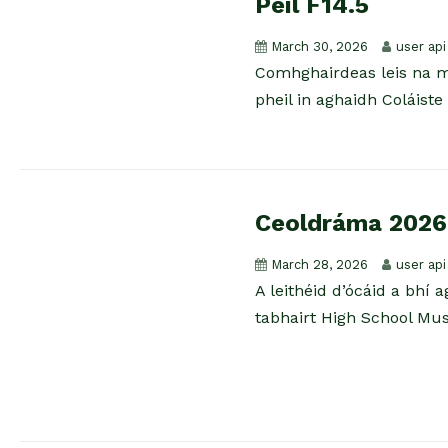
Peil F14.5
March 30, 2026
user api
Comhghairdeas leis na mb
pheil in aghaidh Coláiste
Ceoldráma 2026
March 28, 2026
user api
A leithéid d’ócáid a bhí 
tabhairt High School Musi