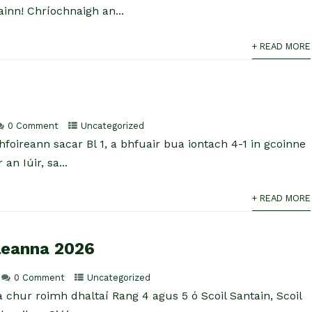
ainn! Chríochnaigh an...
+ READ MORE
0 Comment
Uncategorized
foireann sacar Bl 1, a bhfuair bua iontach 4-1 in gcoinne
 an Iúir, sa...
+ READ MORE
leanna 2026
0 Comment
Uncategorized
 a chur roimh dhaltaí Rang 4 agus 5 ó Scoil Santain, Scoil