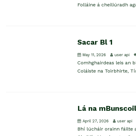
Folláine á cheiliúradh ag
Sacar Bl 1
May 11, 2026
user api
Comhghairdeas leis an bh
Coláiste na Toirbhirte, Tír
Lá na mBunscoi
April 27, 2026
user api
Bhí lúcháir orainn fáilte